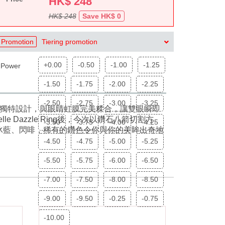
HK$
248
HK$ 248
Save HK$ 0
Promotion
Tiering promotion
+0.00
-0.50
-1.00
-1.25
Power
-1.50
-1.75
-2.00
-2.25
-2.50
-2.75
-3.00
-3.25
ttern的獨特設計，與眼睛虹膜完美糅合，讓雙眼瞬即
e Dazzle Ring後，今次以鑽石八箭切割方
-3.50
-3.75
-4.00
-4.25
粉紅、冰藍、閃啡，稀有的鑽色令你與你的美眸出奇地
-4.50
-4.75
-5.00
-5.25
-5.50
-5.75
-6.00
-6.50
-7.00
-7.50
-8.00
-8.50
-9.00
-9.50
-0.25
-0.75
-10.00