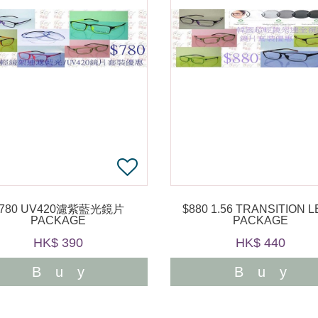
$780 UV420濾紫藍光鏡片
$880 1.56 TRANSITION LENS
PACKAGE
PACKAGE
HK$ 390
HK$ 440
Buy
Buy