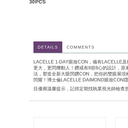
30PCS
DETAILS
COMMENTS
LACELLE 1-DAY眼妝CON，備有LACEL
更大，更閃爍動人！鑽戒有8箭8心的設計，原來隱形眼鏡
法，塑造全新大眼閃鑽CON，把你的雙眼展現極盡
閃耀！博士倫LACELLE DAIMOND眼妝CON
目優廊溫馨提示，記得定期找執業視光師檢查