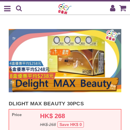
DLIGHT MAX BEAUTY 30PCS
Price
HK$
268
HK$ 268
Save HK$ 0