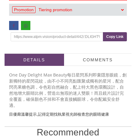
Promotion
Tiering promotion
Copy Link
DETAILS
COMMENTS
One Day Delight Max Beauty每日星閃系列即棄隱形眼鏡，創
新獨特的星閃花紋，由不小不同亮點匯聚成獨有的星河，配合
閃亮果糖色調，令色彩自然融合，配上特大黑色環圈設計，自
然地增大眼睛比例，營造出無瑕的迷人雙眼！而且鏡片設計完
全覆蓋，確保顏色不掉和不會直接觸眼球，令你配戴安全舒
適。
目
優
廊
溫
馨
提
示,
記
得
定
期
找
執
業
視
光
師
檢
查
您
的
眼
睛
健
康
Recommended