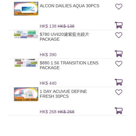
ALCON DAILIES AQUA 30PCS
HK$ 138
HK$ 138
$780 UV420濾紫藍光鏡片
PACKAGE
HK$ 390
$880 1.56 TRANSITION LENS
PACKAGE
HK$ 440
1 DAY ACUVUE DEFINE
FRESH 30PCS
HK$ 268
HK$ 268